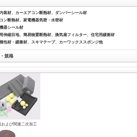
内装材、カーエアコン断熱材、ダンパーシール材
コン断熱材、家電機器気密・水密材
機器シール材
用伸縮目地、簡易物置断熱材、換気扇フィルター、住宅用緩衝材
梱包材・緩衝材、スキマテープ、カーワックススポンジ他
・規格
着および関連二次加工