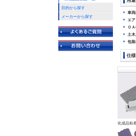
用途
目的から探す
車両
メーカーから探す
エア
ＯＡ
土木
包装
仕様
化成品粘