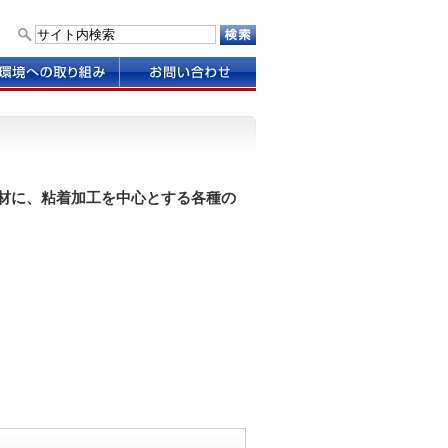
お
問
い
合
わ
せ
材に、粘着加工を中心とする各種の