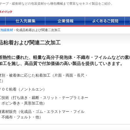
テープ・緩衝材などの包装資材から梱包機械まで豊富なセキスイ製品をご紹介。
仕
企
よ
環
入
業
く
境
先
情
あ
へ
発泡緩衝材
>
化成品粘着および関連二次加工
募
報
る
の
集
質
取
品粘着および関連二次加工
問
り
組
断熱性に優れた、軽量な高分子発泡体・不織布・フイルムなどの素
み
加工を施し、高品質で付加価値の高い製品を提供していきます。
材別・被着体に応じた粘着加工（片面・両面・長尺・
尺）
ＶＯＣ粘着（ノントルエン）
工技術（打ち抜き・裁断・スリット・テープラミネー
・ボビン巻き・異形加工他）
種素材販売（化成品・ゴム・エラストマー・フイル
・不織布・フェルト・他）