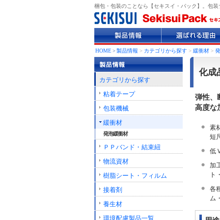
梱包・包装のことなら【セキスイ・パック】。包装
製
選
品
ば
情
れ
HOME
>
製品情報
>
カテゴリから探す
>
緩衝材
>
報
る
理
化成
由
カテゴリから探す
粘着テープ
弾性、
高度な
包装機械
緩衝材
素
発泡緩衝材
短
ＰＰバンド・結束紐
低
物流資材
加
ト
樹脂シート・フィルム
各
接着剤
ム
養生材
環境配慮製品一覧