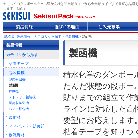
セキスイのダンボールケース製かん機は半自動タイプから全自動タイプまで豊富な品揃
します。動画も
製
選
仕
企
品
ば
入
業
情
れ
先
情
HOME
>
製品情報
>
カテゴリから探す
>
包装機械
>
製函機
報
る
募
報
理
集
製函機
由
カテゴリから探す
粘着テープ
包装機械
積水化学のダンボー
製函封緘機
たんだ状態の段ボー
製函機
封緘機
貼りまでの組立て作
ストレッチ包装機
緩衝材製造機
ラインに対応した高
バンド梱包機
緩衝材
要望にお応えします
ＰＰバンド・結束紐
粘着テープを知りつ
物流資材