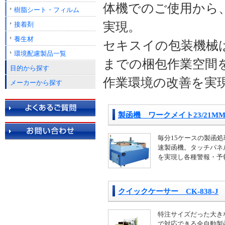
体機でのご使用から
樹脂シート・フィルム
実現。
接着剤
養生材
セキスイの包装機械
環境配慮製品一覧
までの梱包作業空間
目的から探す
作業環境の改善を実
メーカーから探す
製函機 ワークメイト23/21MM/
毎分15ケースの製函
速製函機。タッチパネ
を実現し各種警報・予
クイックケーサー CK-838-J
特注サイズだった大き
で対応できる全自動製