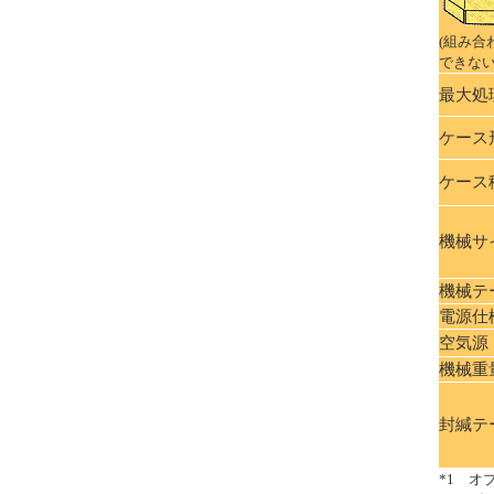
(組み合
できない
最大処
ケース
ケース
機械サ
機械テ
電源仕
空気源
機械重
封緘テ
*1 オ