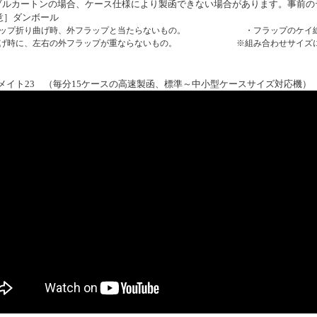
ダブルカートンの場合、ケース仕様により製函できない場合があります。事前の
意］ダンボール
ラップ折り曲げ時、外フラップと当たらないもの。
・フラップのケイ
曲げ時に、左右の外フラップが重ならないもの。
※組み合わせサイズ
メイト23 （毎分15ケースの高速製函、標準～中小型ケースサイズ対応機）