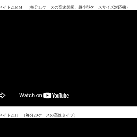
メイト21MM （毎分15ケースの高速製函、超小型ケースサイズ対応機）
メイト21H （毎分20ケースの高速タイプ）