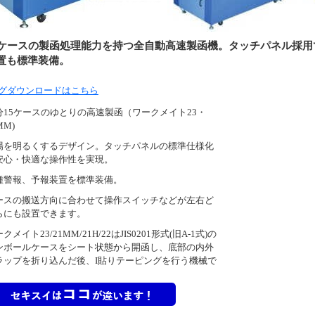
5ケースの製函処理能力を持つ全自動高速製函機。タッチパネル採
置も標準装備。
グダウンロードはこちら
分15ケースのゆとりの高速製函（ワークメイト23・
MM)
場を明るくするデザイン。タッチパネルの標準仕様化
安心・快適な操作性を実現。
種警報、予報装置を標準装備。
ースの搬送方向に合わせて操作スイッチなどが左右ど
らにも設置できます。
クメイト23/21MM/21H/22はJIS0201形式(旧A-1式)の
ンボールケースをシート状態から開函し、底部の内外
ラップを折り込んだ後、I貼りテーピングを行う機械で
。