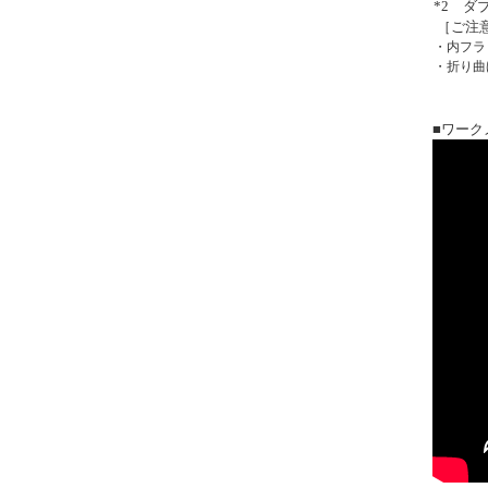
*2 
［ご注
・内フ
・折り
■ワーク