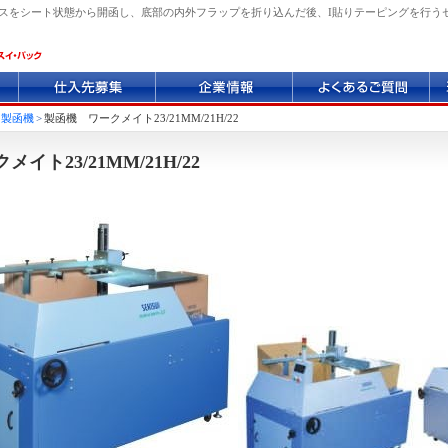
をシート状態から開函し、底部の内外フラップを折り込んだ後、I貼りテーピングを行うセキスイ
仕
企
よ
環
入
業
く
境
先
情
あ
へ
>
製函機
>
製函機 ワークメイト23/21MM/21H/22
募
報
る
の
集
質
取
メイト23/21MM/21H/22
問
り
組
み