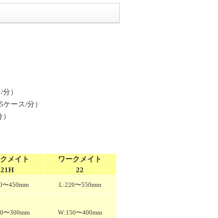
分）
5ケース/分）
）
クメイト
ワークメイト
21H
22
00〜450mm
L:220〜550mm
50〜300mm
W:150〜400mm