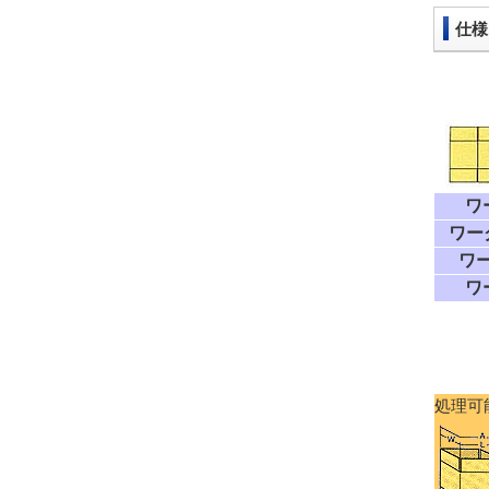
仕様
ワ
ワー
ワー
ワ
処理可