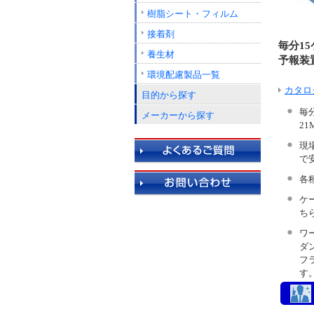
樹脂シート・フィルム
接着剤
毎分1
養生材
予報装
環境配慮製品一覧
カタロ
目的から探す
毎
メーカーから探す
21
現
で
各
ケ
ち
ワー
ダ
フ
す