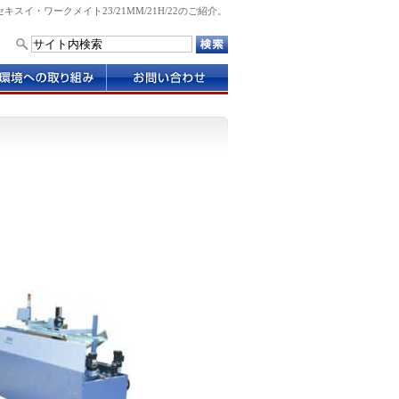
・ワークメイト23/21MM/21H/22のご紹介。
お
問
い
合
わ
せ