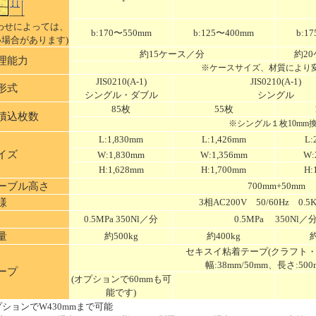
わせによっては、
b:170〜550mm
b:125〜400mm
b:1
場合があります)
約15ケース／分
約2
理能力
※ケースサイズ、材質により
JIS0210(A-1)
JIS0210(A-1)
形式
シングル・ダブル
シングル
85枚
55枚
積込枚数
※シングル１枚10mm
L:1,830mm
L:1,426mm
L:
イズ
W:1,830mm
W:1,356mm
W:
H:1,628mm
H:1,700mm
H:
ーブル高さ
700mm+50mm
様
3相AC200V 50/60Hz 0.5K
0.5MPa 350Nl／分
0.5MPa 350Nl／
量
約500kg
約400kg
約
セキスイ粘着テープ(クラフト・
幅:38mm/50mm、長さ:500m
ープ
(オプションで60mmも可
能です)
プションでW430mmまで可能