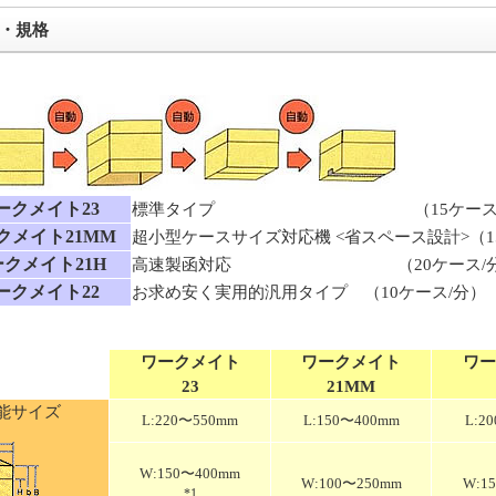
・規格
ークメイト23
標準タイプ （15ケース/
クメイト21MM
超小型ケースサイズ対応機 <省スペース設計>（1
クメイト21H
高速製函対応 （20ケース/分
ークメイト22
お求め安く実用的汎用タイプ （10ケース/分）
ワークメイト
ワークメイト
ワー
23
21MM
能サイズ
L:220〜550mm
L:150〜400mm
L:2
W:150〜400mm
W:100〜250mm
W:1
*1