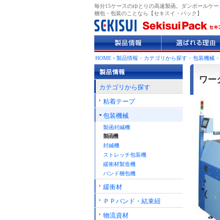
毎分15ケースのゆとりの高速製函。ダンボールケース
梱包・包装のことなら【セキスイ・パック】
製
選
品
ば
情
れ
HOME
>
製品情報
>
カテゴリから探す
>
包装機械
報
る
理
ワーク
由
カテゴリから探す
粘着テープ
包装機械
製函封緘機
製函機
封緘機
ストレッチ包装機
緩衝材製造機
バンド梱包機
緩衝材
ＰＰバンド・結束紐
物流資材