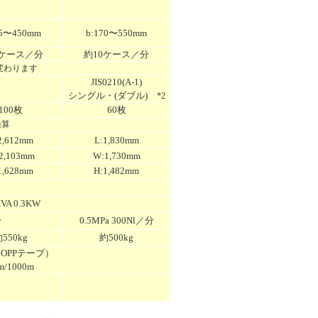
75〜450mm
b:170〜550mm
0ケース／分
約10ケース／分
変わります
JIS0210(A-1)
シングル・(ダブル)
*2
100枚
60枚
換算
2,612mm
L:1,830mm
2,103mm
W:1,730mm
1
,628mm
H:1,482mm
VA 0.3KW
分
0.5MPa 300Nl／分
550kg
約500kg
OPPテープ）
/1000m