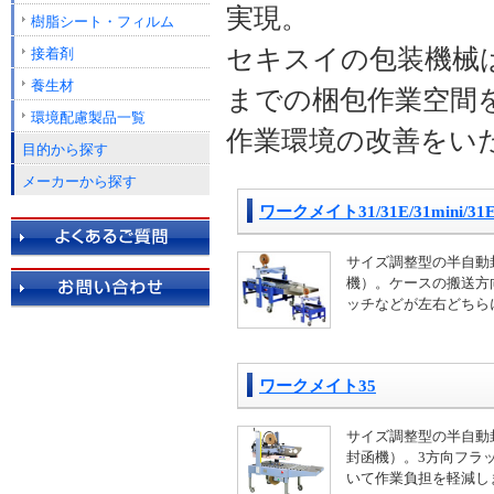
実現。
樹脂シート・フィルム
セキスイの包装機械
接着剤
養生材
までの梱包作業空間
環境配慮製品一覧
作業環境の改善をい
目的から探す
メーカーから探す
ワークメイト31/31E/31mini/31E
サイズ調整型の半自動
機）。ケースの搬送方
ッチなどが左右どちら
ワークメイト35
サイズ調整型の半自動
封函機）。3方向フラ
いて作業負担を軽減し