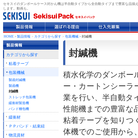
セキスイのダンボールケース封かん機は半自動タイプから全自動タイプまで豊富な品揃え
します。動画も。
製
選
仕
企
品
ば
入
業
情
れ
先
情
HOME
>
製品情報
>
カテゴリから探す
>
包装機械
>
封緘機
報
る
募
報
理
集
封緘機
由
カテゴリから探す
粘着テープ
包装機械
積水化学のダンボー
製函封緘機
ー・カートンシーラ
製函機
封緘機
業を行い、半自動タ
ストレッチ包装機
緩衝材製造機
性能機までの豊富な
バンド梱包機
緩衝材
粘着テープを知りつ
ＰＰバンド・結束紐
体機でのご使用から
物流資材