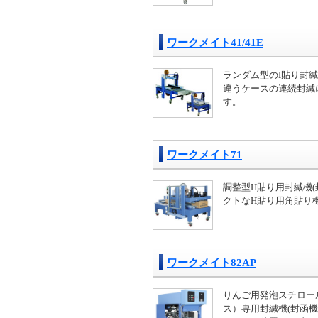
ワークメイト41/41E
ランダム型のI貼り封緘
違うケースの連続封緘
す。
ワークメイト71
調整型H貼り用封緘機(
クトなH貼り用角貼り
ワークメイト82AP
りんご用発泡スチロー
ス）専用封緘機(封函機)