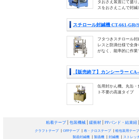
タおさえ装置にて盛り
スをおさえこんで封緘
スチロール封緘機 CT-661-GR(S
フタつきスチロール封緘
レスと防滴仕様で全身
がなく、能率的に作業
【販売終了】カンシーラー CA-4
缶用封かん機。丸缶・
ト不要の高速タイプ
粘着テープ
包装機械
緩衝材
PPバンド・結束紐
クラフトテープ
OPPテープ
布・クロステープ
軽包装用テー
製函封緘機
製函機
封緘機
ストレッ