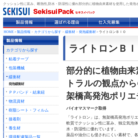
クッション性に富み、断熱性,防水・防湿性に優れ部分的に植物由来素材を使用した発泡ポ
製
選
仕
企
品
ば
入
業
情
れ
先
情
HOME
>
製品情報
>
カテゴリから探す
>
緩衝材
>
発泡緩衝材
>
ライトロンＢＩＯ
報
る
募
報
理
集
ライトロンＢＩ
由
カテゴリから探す
粘着テープ
包装機械
部分的に植物由来
緩衝材
トラルの観点から
発泡緩衝材
ＰＰバンド・結束紐
架橋高発泡ポリエ
物流資材
バイオマスマーク取得
樹脂シート・フィルム
「ライトロン」は、無架橋高発泡ポリ
接着剤
軟質でクッション性に富み、独立気泡
養生材
水・防湿性に優れています。
薬品や油分にも侵されにくい素材で、
環境配慮製品一覧