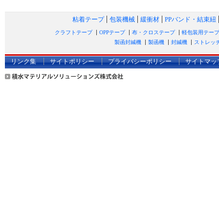
粘着テープ
包装機械
緩衝材
PPバンド・結束紐
クラフトテープ
OPPテープ
布・クロステープ
軽包装用テー
製函封緘機
製函機
封緘機
ストレッ
リンク集
サイトポリシー
プライバシーポリシー
サイトマッ