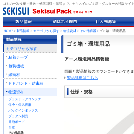
ゴミの一次投棄～搬送～効率回収～保管まで。セキスイのゴミ箱・ダスターの特設サイ
製
選
仕
企
品
ば
入
業
情
れ
先
情
HOME
>
製品情報
>
カテゴリから探す
>
物流資材
>
その他容器
>
ゴミ箱・環境用品
報
る
募
報
理
集
ゴミ箱・環境用品
由
カテゴリから探す
粘着テープ
アース環境用品情報館
包装機械
図面と製品情報のダウンロードができ
緩衝材
製品詳細はこちら
ＰＰバンド・結束紐
仕様・規格
物流資材
プラスチックコンテナ
保冷・保温容器
バックインボックス
プラダン製品
発泡ボード
台車
その他容器