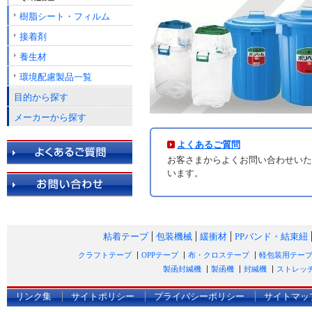
樹脂シート・フィルム
接着剤
養生材
環境配慮製品一覧
目的から探す
メーカーから探す
よくあるご質問
お客さまからよくお問い合わせいた
います。
粘着テープ
包装機械
緩衝材
PPバンド・結束紐
クラフトテープ
OPPテープ
布・クロステープ
軽包装用テー
製函封緘機
製函機
封緘機
ストレッ
リンク集
サイトポリシー
プライバシーポリシー
サイトマッ