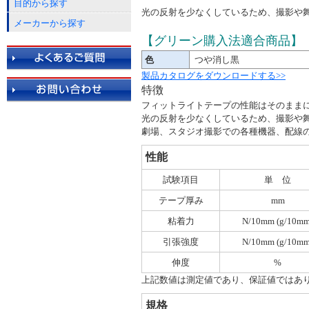
目的から探す
光の反射を少なくしているため、撮影や
メーカーから探す
【グリーン購入法適合商品】
色
つや消し黒
製品カタログをダウンロードする>>
特徴
フィットライトテープの性能はそのまま
光の反射を少なくしているため、撮影や
劇場、スタジオ撮影での各種機器、配線
性能
試験項目
単 位
テープ厚み
mm
粘着力
N/10mm (g/10mm
引張強度
N/10mm (g/10mm
伸度
%
上記数値は測定値であり、保証値ではあ
規格