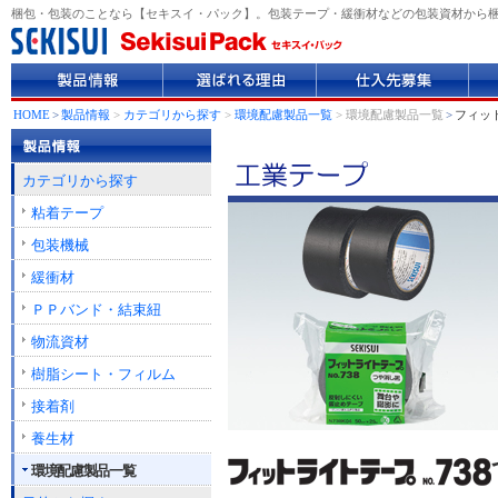
梱包・包装のことなら【セキスイ・パック】。包装テープ・緩衝材などの包装資材から
製
選
仕
企
品
ば
入
業
情
れ
先
情
HOME
>
製品情報
>
カテゴリから探す
>
環境配慮製品一覧
> 環境配慮製品一覧
>
フィット
報
る
募
報
理
集
由
カテゴリから探す
粘着テープ
包装機械
緩衝材
ＰＰバンド・結束紐
物流資材
樹脂シート・フィルム
接着剤
養生材
環境配慮製品一覧