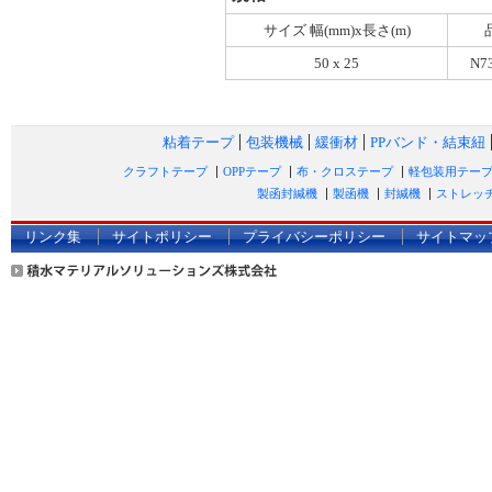
サイズ 幅(mm)x長さ(m)
50 x 25
N7
粘着テープ
包装機械
緩衝材
PPバンド・結束紐
クラフトテープ
OPPテープ
布・クロステープ
軽包装用テー
製函封緘機
製函機
封緘機
ストレッ
リンク集
サイトポリシー
プライバシーポリシー
サイトマッ