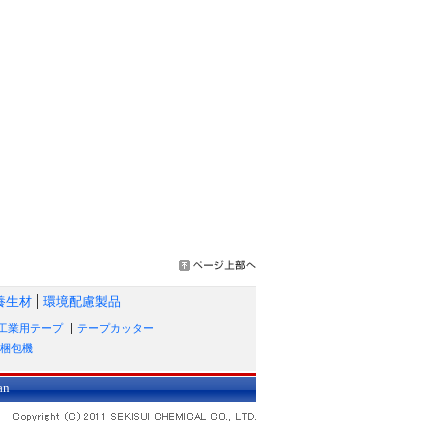
養生材
環境配慮製品
工業用テープ
テープカッター
梱包機
an