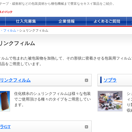
テープ・緩衝材などの包装資材から梱包機械まで豊富なセキスイ製品をご紹介。
仕
企
よ
環
入
業
く
境
先
情
あ
へ
・フィルム
>
シュリンクフィルム
募
報
る
の
集
質
取
リンクフィルム
問
り
組
ィルムで包まれた被包装物を加熱して、その形状に密着させる包装用フィルム
み
製品をご用意しています。
リンクフィルム
ソプラ
住化積水のシュリンクフィルムは様々な包装
シ
でご使用頂ける種々のタイプをご用意してい
ィ
ます。
り
収
ラGT