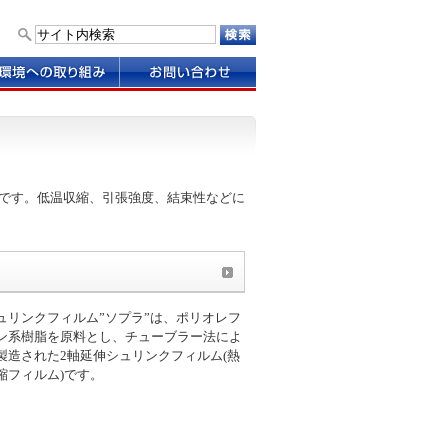
お
問
い
合
わ
せ
です。低温収縮、引張強度、結束性などに
ュリンクフィルム”ソプラ”は、ポリオレフ
ン系樹脂を原料とし、チューブラー法によ
製造された2軸延伸シュリンクフィルム(熱
縮フィルム)です。