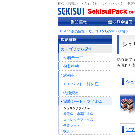
梱包・包装のことなら【セキスイ・パック】。包装
製
選
品
ば
情
れ
HOME
>
製品情報
>
カテゴリから探す
>
樹脂シート
報
る
理
シュ
由
カテゴリから探す
粘着テープ
熱収縮フ
も優れた
包装機械
緩衝材
シュ
ＰＰバンド・結束紐
物流資材
樹脂シート・フィルム
シュリンクフィルム
導電袋・静電防止袋
ストレッチフィルム
硬質シート
ソプ
軟質シート