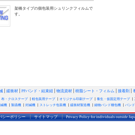
架橋タイプの個包装用シュリンクフィルムで
す。
械
緩衝材
PPバンド・結束紐
物流資材
樹脂シート・フィルム
接着剤
布・クロステープ
軽包装用テープ
オリジナル印刷テープ
養生・仮固定用テープ
封緘機
製函機
封緘機
ストレッチ包装機
緩衝材製造機
細物バンド梱包機
バンド
バシーポリシー
サイトマップ
Privacy Policy for individuals outside Jap