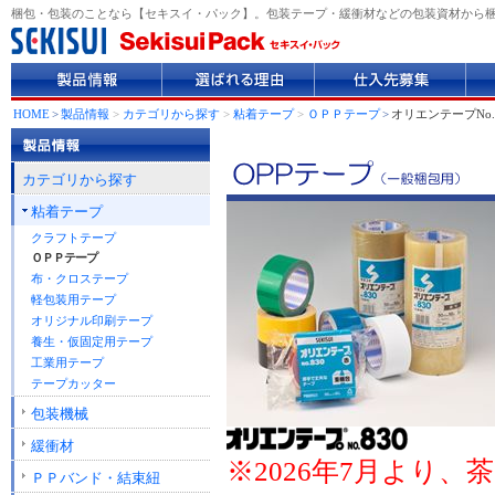
梱包・包装のことなら【セキスイ・パック】。包装テープ・緩衝材などの包装資材から
製
選
仕
企
品
ば
入
業
情
れ
先
情
HOME
>
製品情報
>
カテゴリから探す
>
粘着テープ
>
ＯＰＰテープ
>
オリエンテープNo.
報
る
募
報
理
集
由
カテゴリから探す
粘着テープ
クラフトテープ
ＯＰＰテープ
布・クロステープ
軽包装用テープ
オリジナル印刷テープ
養生・仮固定用テープ
工業用テープ
テープカッター
包装機械
緩衝材
※2026年7月より
ＰＰバンド・結束紐