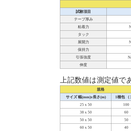
試験項目
テープ厚み
粘着力
N
タック
展開力
N
保持力
引張強度
N
伸度
上記数値は測定値で
規格
サイズ 幅(mm)x長さ(m)
1梱包 （
25 x 50
100
38 x 50
60
50 x 50
50
60 x 50
40