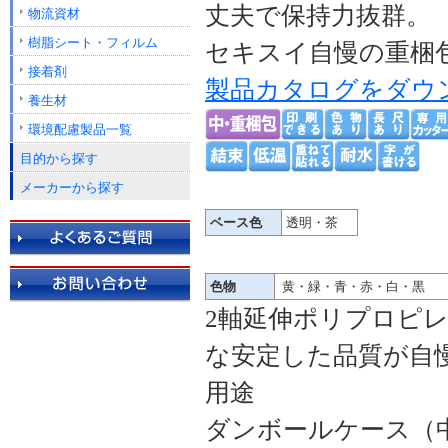
丈夫で保持力抜群。
物流資材
樹脂シート・フィルム
セキスイ自慢の重梱
接着剤
製品カタログをダウ
養生材
環境配慮製品一覧
目的から探す
メーカーから探す
ベース色
透明・茶
色物
黄・緑・青・赤・白・黒
2軸延伸ポリプロピ
な安定した品質が自
用途
ダンボールケース（