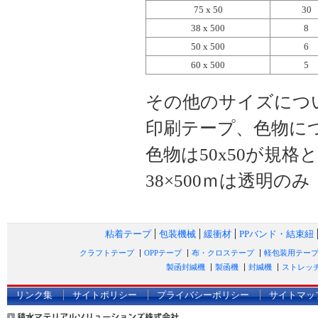
75 x 50
30
38 x 500
8
50 x 500
6
60 x 500
5
その他のサイズにつ
印刷テープ、色物に
色物は50x50が規格
38×500ｍは透明のみ
粘着テープ
包装機械
緩衝材
PPバンド・結束紐
クラフトテープ
OPPテープ
布・クロステープ
軽包装用テー
製函封緘機
製函機
封緘機
ストレッ
リンク集
サイトポリシー
プライバシーポリシー
サイトマッ