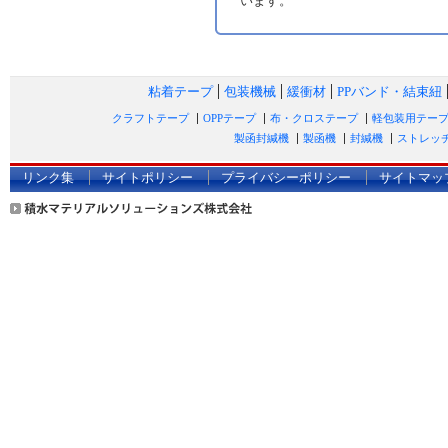
います。
粘着テープ
包装機械
緩衝材
PPバンド・結束紐
クラフトテープ
OPPテープ
布・クロステープ
軽包装用テー
製函封緘機
製函機
封緘機
ストレッ
リンク集
サイトポリシー
プライバシーポリシー
サイトマッ