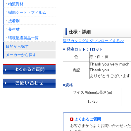
物流資材
樹脂シート・フィルム
接着剤
養生材
仕様・詳細
環境配慮製品一覧
製品カタログをダウンロードする>>
目的から探す
■
発注ロット：1ロット
メーカーから探す
色
赤・白・黄
Thank you very much
表記
Thank you
ありがとうございます
■規格
サイズ 幅(mm)x長さ(m)
15×25
よくあるご質問
お客さまからよくお問い合わせいた