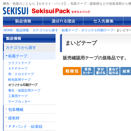
梱包・包装のことなら【セキスイ・パック】。包装テープ・緩衝材などの包装資材から
製
選
仕
企
品
ば
入
業
情
れ
先
情
HOME
>
製品情報
>
カテゴリから探す
>
粘着テープ
>
オリジナル印刷テープ
>
まいどテ
報
る
募
報
理
集
まいどテープ
由
カテゴリから探す
粘着テープ
販売確認用テープの規格品です。
クラフトテープ
ＯＰＰテープ
布・クロステープ
軽包装用テープ
オリジナル印刷テープ
養生・仮固定用テープ
工業用テープ
テープカッター
包装機械
緩衝材
ＰＰバンド・結束紐