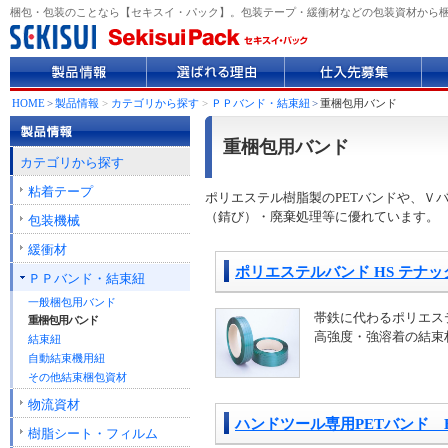
梱包・包装のことなら【セキスイ・パック】。包装テープ・緩衝材などの包装資材から
製
選
仕
企
品
ば
入
業
情
れ
先
情
HOME
>
製品情報
>
カテゴリから探す
>
ＰＰバンド・結束紐
>
重梱包用バンド
報
る
募
報
理
集
重梱包用バンド
由
カテゴリから探す
粘着テープ
ポリエステル樹脂製のPETバンドや、Ｖ
（錆び）・廃棄処理等に優れています。
包装機械
緩衝材
ポリエステルバンド HS テナッ
ＰＰバンド・結束紐
一般梱包用バンド
帯鉄に代わるポリエス
重梱包用バンド
高強度・強溶着の結束
結束紐
自動結束機用紐
その他結束梱包資材
物流資材
ハンドツール専用PETバンド E
樹脂シート・フィルム