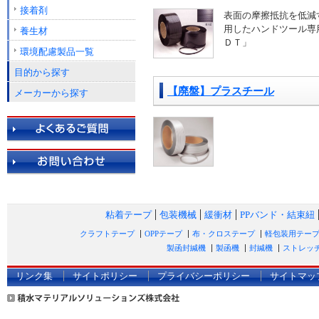
接着剤
表面の摩擦抵抗を低減
用したハンドツール専
養生材
ＤＴ」
環境配慮製品一覧
目的から探す
【廃盤】プラスチール
メーカーから探す
粘着テープ
包装機械
緩衝材
PPバンド・結束紐
クラフトテープ
OPPテープ
布・クロステープ
軽包装用テー
製函封緘機
製函機
封緘機
ストレッ
リンク集
サイトポリシー
プライバシーポリシー
サイトマッ