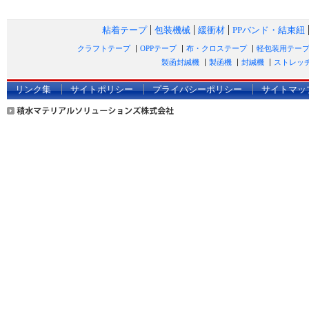
粘着テープ
包装機械
緩衝材
PPバンド・結束紐
クラフトテープ
OPPテープ
布・クロステープ
軽包装用テー
製函封緘機
製函機
封緘機
ストレッ
リンク集
サイトポリシー
プライバシーポリシー
サイトマッ