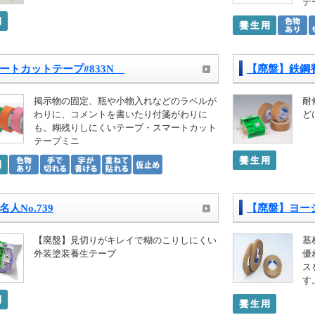
テ
ートカットテープ#833N
【廃盤】鉄鋼養生
掲示物の固定、瓶や小物入れなどのラベルが
耐
わりに、コメントを書いたり付箋がわりに
ど
も。糊残りしにくいテープ・スマートカット
テープミニ
名人No.739
【廃盤】ヨージ
【廃盤】見切りがキレイで糊のこりしにくい
基
外装塗装養生テープ
優
ス
す