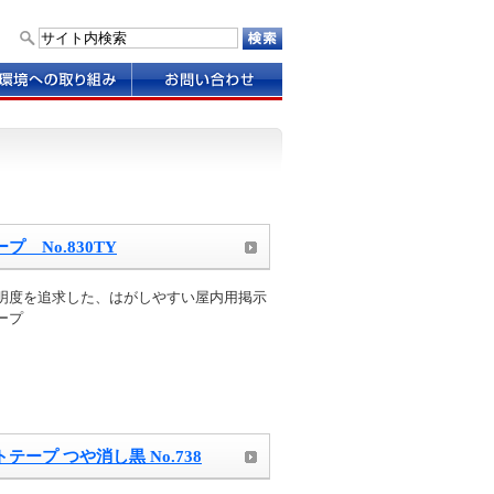
お
問
い
合
わ
せ
 No.830TY
明度を追求した、はがしやすい屋内用掲示
ープ
テープ つや消し黒 No.738