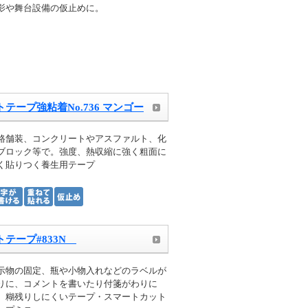
影や舞台設備の仮止めに。
テープ強粘着No.736 マンゴー
路舗装、コンクリートやアスファルト、化
ブロック等で。強度、熱収縮に強く粗面に
く貼りつく養生用テープ
トテープ#833N
示物の固定、瓶や小物入れなどのラベルが
りに、コメントを書いたり付箋がわりに
。糊残りしにくいテープ・スマートカット