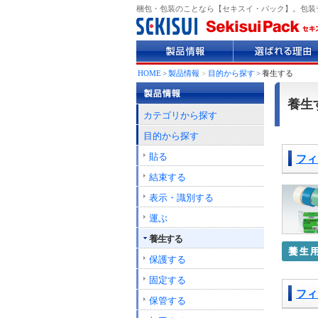
梱包・包装のことなら【セキスイ・パック】。包装
製
選
品
ば
情
れ
HOME
>
製品情報
>
目的から探す
>
養生する
報
る
理
養生
由
カテゴリから探す
目的から探す
貼る
フィ
結束する
表示・識別する
運ぶ
養生する
保護する
固定する
フィ
保管する