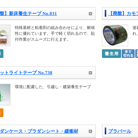
盤】新床養生テープ No.831
【廃盤】カモ
特殊基材と粘着剤の組み合わせにより、耐候
迷
性に優れています。手で軽く切れるので、貼
れ
付作業がスムーズに行えます。
ットライトテープ No.738
環境に配慮した、引越し・建築養生テープ
ダンケース・プラダンシート・緩衝材
プラパール