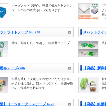
オーダメイドで製作。軽量で優れた耐久性。
プ
シートのみの販売も行っております。
よ
挟
ド
ットライトテープ No.738
スパットライトテ
環境に配慮した、引越し・建築養生テープ
抜
用布テープ#706
【廃盤】新床養
四季を通して安定してお使いいただけます。
特
手切れ性に優れ、口とりしやすく、展開が軽
性
いので作業性も抜群です。
付
盤】ヨージョークロステープ #770
【廃盤】鉄鋼養