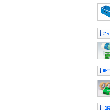
フィ
養生
【廃