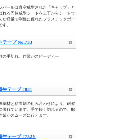
ラパールは真空成型された「キャップ」と
ばれる円柱成型シートを上下からシートで
んだ軽量で剛性に優れたプラスチックボー
です。
ープ No.733
群の手切れ、作業がスピーディー
生テープ #831
殊基材と粘着剤の組み合わせにより、耐候
に優れています。手で軽く切れるので、貼
作業がスムーズに行えます。
生テープ #752Y