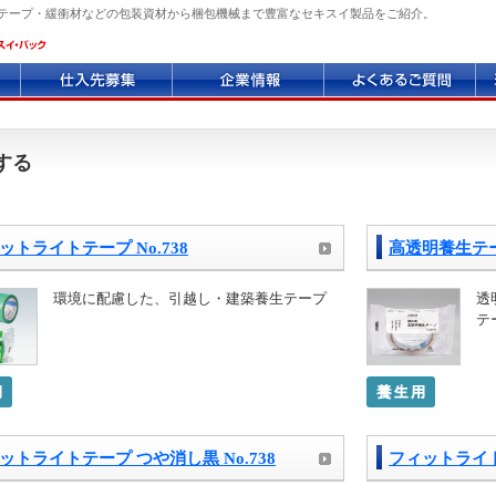
テープ・緩衝材などの包装資材から梱包機械まで豊富なセキスイ製品をご紹介。
仕
企
よ
環
入
業
く
境
先
情
あ
へ
募
報
る
の
集
質
取
する
問
り
組
み
ットライトテープ No.738
高透明養生テープ
環境に配慮した、引越し・建築養生テープ
透
テ
ットライトテープ つや消し黒 No.738
フィットライト