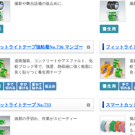
撮影や舞台設備の仮止めに。
撮
ットライトテープ強粘着No.736 マンゴー
フィットライト
道路舗装、コンクリートやアスファルト、化
道
粧ブロック等で。強度、熱収縮に強く粗面に
粧
良く貼りつく養生用テープ
良
ットライトテープ No.733
スマートカッ
抜群の手切れ、作業がスピーディー
掲
わ
も