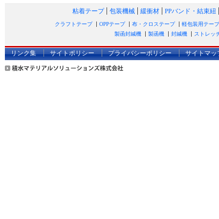
粘着テープ
包装機械
緩衝材
PPバンド・結束紐
クラフトテープ
OPPテープ
布・クロステープ
軽包装用テー
製函封緘機
製函機
封緘機
ストレッ
リンク集
サイトポリシー
プライバシーポリシー
サイトマッ