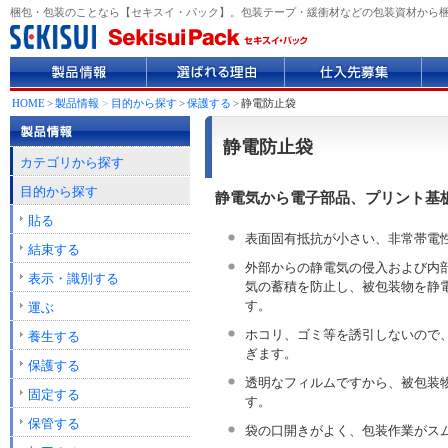
梱包・包装のことなら【セキスイ・パック】。包装テープ・緩衝材などの包装資材から
製
選
仕
企
品
ば
入
業
情
れ
先
情
HOME
>
製品情報
>
目的から探す
>
保護する
>
静電防止袋
報
る
募
報
理
集
静電防止袋
由
カテゴリから探す
目的から探す
静電気から電子部品、プリント基
貼る
表面固有抵抗が小さい、非常帯電
結束する
外部からの静電気の侵入および内
表示・識別する
気の蓄積を防止し、被包装物を静
す。
運ぶ
ホコリ、ゴミ等を誘引しないので
養生する
ぎます。
保護する
透明なフィルムですから、被包装
固定する
す。
保管する
袋の口開きがよく、包装作業がス