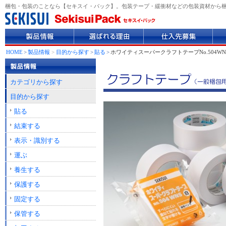
梱包・包装のことなら【セキスイ・パック】。包装テープ・緩衝材などの包装資材から
製
選
仕
企
品
ば
入
業
情
れ
先
情
HOME
>
製品情報
>
目的から探す
>
貼る
>
ホワイティスーパークラフトテープNo.504WN
報
る
募
報
理
集
由
カテゴリから探す
目的から探す
貼る
結束する
表示・識別する
運ぶ
養生する
保護する
固定する
保管する