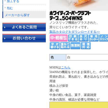
加工する
包む
メーカーから探す
ノンスリップ機能がプラスされた、
滑りにくいホワイティです。
製品カタログをダウンロードする>>
色
白
MSDSは
こちら
504NSの機能をそのまま保持した、ホ
荷崩れ防止、重ね貼り、書き込みなどの
用途
積み上げ保管
通い箱
中身の軽い食品、菓子、家庭雑貨
中身の識別、確認が必要な荷物など