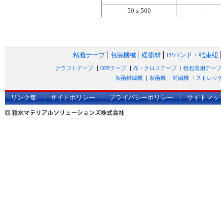
50 x 500
-
粘着テープ
包装機械
緩衝材
PPバンド・結束紐
クラフトテープ
OPPテープ
布・クロステープ
軽包装用テー
製函封緘機
製函機
封緘機
ストレッ
リンク集
サイトポリシー
プライバシーポリシー
サイトマッ