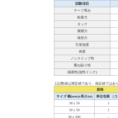
試験項目
テープ厚み
粘着力
タック
展開力
保持力
引張強度
伸度
ノンスリップ性
重ね貼り性
描画性(油性インク)
上記数値は測定値であり、保証値ではあ
規格
サイズ 幅(mm)x長さ(m)
単位包装 （コ
38 x 50
1
50 x 50
1
38 x 500
-