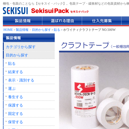
梱包・包装のことなら【セキスイ・パック】。包装テープ・緩衝材などの包装資材から
製
選
仕
企
品
ば
入
業
情
れ
先
情
HOME
>
製品情報
>
目的から探す
>
貼る
>
ホワイティクラフトテープ NO.500W
報
る
募
報
理
集
由
カテゴリから探す
目的から探す
貼る
結束する
表示・識別する
運ぶ
養生する
保護する
固定する
保管する