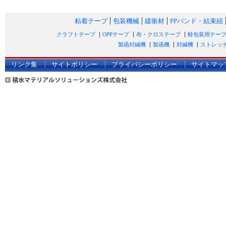
粘着テープ
包装機械
緩衝材
PPバンド・結束紐
クラフトテープ
OPPテープ
布・クロステープ
軽包装用テー
製函封緘機
製函機
封緘機
ストレッ
リンク集
サイトポリシー
プライバシーポリシー
サイトマッ