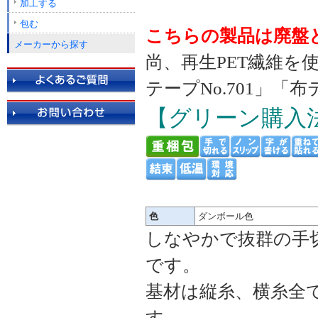
加工する
包む
こちらの製品は廃盤と
メーカーから探す
尚、再生PET繊維
テープNo.701」「
【グリーン購入
色
ダンボール色
しなやかで抜群の手
です。
基材は縦糸、横糸全て
す。