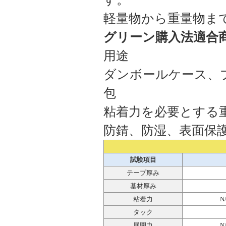
軽量物から重量物ま
グリーン購入法適合
用途
ダンボールケース、
包
粘着力を必要とする
防錆、防湿、表面保
試験項目
テープ厚み
基材厚み
粘着力
N
タック
展開力
N