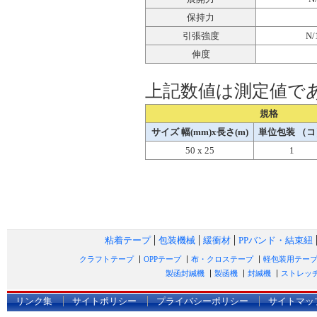
保持力
引張強度
N/
伸度
上記数値は測定値で
規格
サイズ 幅(mm)x長さ(m)
単位包装 （コ
50 x 25
1
粘着テープ
包装機械
緩衝材
PPバンド・結束紐
クラフトテープ
OPPテープ
布・クロステープ
軽包装用テー
製函封緘機
製函機
封緘機
ストレッ
リンク集
サイトポリシー
プライバシーポリシー
サイトマッ