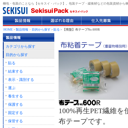
梱包・包装のことなら【セキスイ・パック】。包装テープ・緩衝材などの包装資材から
製
選
仕
企
品
ば
入
業
情
れ
先
情
HOME
>
製品情報
>
目的から探す
>
貼る
>
【廃盤】布テープNo.600R
報
る
募
報
理
集
由
カテゴリから探す
目的から探す
貼る
結束する
表示・識別する
運ぶ
養生する
保護する
100%再生PET繊維
固定する
布テープです。
保管する