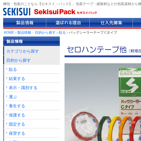
梱包・包装のことなら【セキスイ・パック】。包装テープ・緩衝材などの包装資材から
製
選
仕
企
品
ば
入
業
情
れ
先
情
HOME
>
製品情報
>
目的から探す
>
貼る
>
バッグシーラーテープ Cタイプ
報
る
募
報
理
集
由
カテゴリから探す
目的から探す
貼る
結束する
表示・識別する
運ぶ
養生する
保護する
固定する
保管する