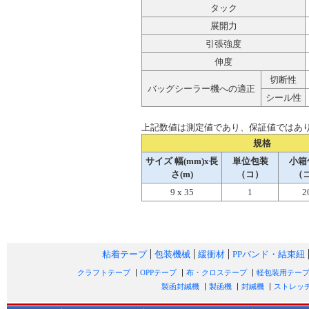
タック
展開力
引張強度
伸度
切断性
バッグシーラー機への適正
シール性
上記数値は測定値であり、保証値ではあ
規格
サイズ 幅(mm)x長
単位包装
小箱
さ(m)
（コ）
（
9 x 35
1
2
粘着テープ
包装機械
緩衝材
PPバンド・結束紐
クラフトテープ
OPPテープ
布・クロステープ
軽包装用テー
製函封緘機
製函機
封緘機
ストレッ