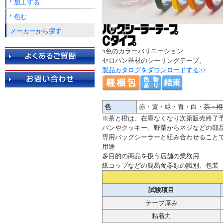
加工する
包む
メーカーから探す
5色のカラーバリエーション
セロハン基材のシーリングテープ。
製品カタログをダウンロードする>>
色
赤・黄・緑・青・白・
茶・橙
※茶と橙は、在庫なくなり次第販売終了予定と
パンやクッキー、野菜からネジなどの部
専用バッグシーラーと組み合わせること
用途
多目的の商品を扱う店舗の業務用
紙コップなどの簡易食器類の識別、包装
試験項目
テープ厚み
粘着力