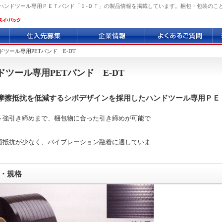
ハンドツール専用ＰＥＴバンド「Ｅ-ＤＴ」の製品情報を掲載しています。梱包・包装のこ
仕
企
よ
環
入
業
く
境
先
情
あ
へ
ドツール専用PETバンド E-DT
募
報
る
の
集
質
取
ドツール専用PETバンド E-DT
問
り
組
摩擦抵抗を低減するシボデザインを採用したハンドツール専用ＰＥ
み
～強引き締めまで、梱包物に合った引き締めが可能で
面抵抗が少なく、バイブレーション融着に適していま
・規格