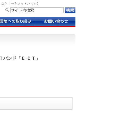
となら【セキスイ・パック】
お
問
い
合
わ
せ
Ｔバンド「Ｅ-ＤＴ」