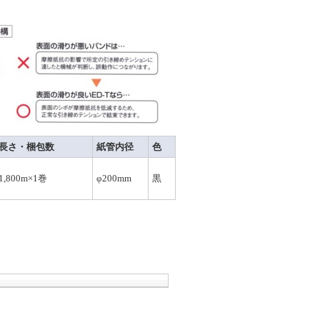
長さ・梱包数
紙管内径
色
1,800m×1巻
φ200mm
黒