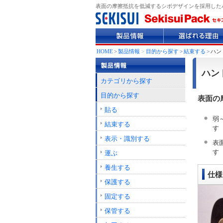
表面の摩擦抵抗を低減するシボデザインを採用した
製
選
品
ば
情
れ
HOME
>
製品情報
>
目的から探す
>
結束する
>
ハン
報
る
理
ハン
由
カテゴリから探す
目的から探す
表面の
貼る
弱
結束する
す
表示・識別する
表
す
運ぶ
養生する
仕様
保護する
固定する
保管する