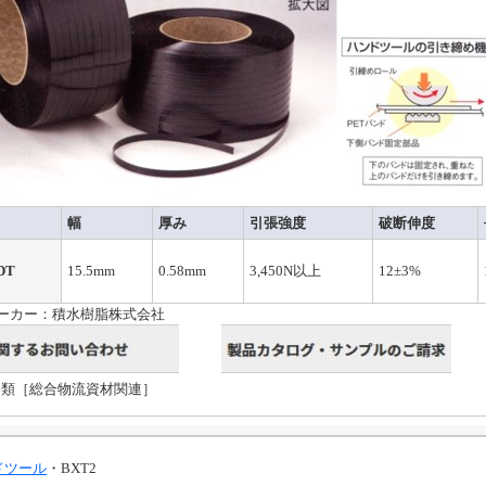
幅
厚み
引張強度
破断伸度
DT
15.5mm
0.58mm
3,450N以上
12±3%
ーカー：積水樹脂株式会社
分類［総合物流資材関連］
ドツール
・BXT2