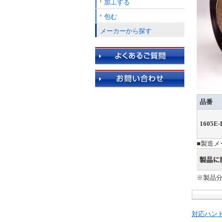
加工する
包む
メーカーから探す
品番
1605E-
■製造メ
※製品
対応ハン