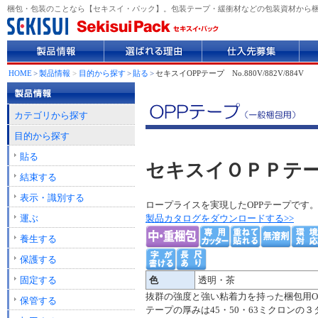
梱包・包装のことなら【セキスイ・パック】。包装テープ・緩衝材などの包装資材から
製
選
仕
企
品
ば
入
業
情
れ
先
情
HOME
>
製品情報
>
目的から探す
>
貼る
>
セキスイOPPテープ No.880V/882V/884V
報
る
募
報
理
集
由
カテゴリから探す
目的から探す
貼る
セキスイＯＰＰテープ N
結束する
表示・識別する
ロープライスを実現したOPPテープです
運ぶ
製品カタログをダウンロードする>>
養生する
保護する
固定する
色
透明・茶
抜群の強度と強い粘着力を持った梱包用O
保管する
テープの厚みは45・50・63ミクロンの３