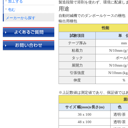
加工する
製造段階で溶剤を使わず、環境に配慮しま
用途
包む
自動封緘機でのダンボールケースの梱包
メーカーから探す
輸出用梱包
性能
試験項目
単 
テープ厚み
mm
粘着力
N/10mm (g
タック
ボールN
展開力
N/10mm (g
引張強度
N/10mm (kg
伸度
％
※上記数値は測定値であり、保証値では
規
サイズ 幅(mm)x長さ(m)
色
36 x 100
透明/茶
48 x 100
透明/茶