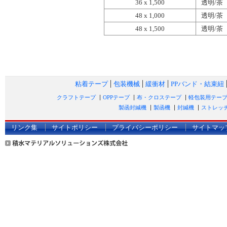
36 x 1,500
透明/茶
48 x 1,000
透明/茶
48 x 1,500
透明/茶
粘着テープ
包装機械
緩衝材
PPバンド・結束紐
クラフトテープ
OPPテープ
布・クロステープ
軽包装用テー
製函封緘機
製函機
封緘機
ストレッ
リンク集
サイトポリシー
プライバシーポリシー
サイトマッ