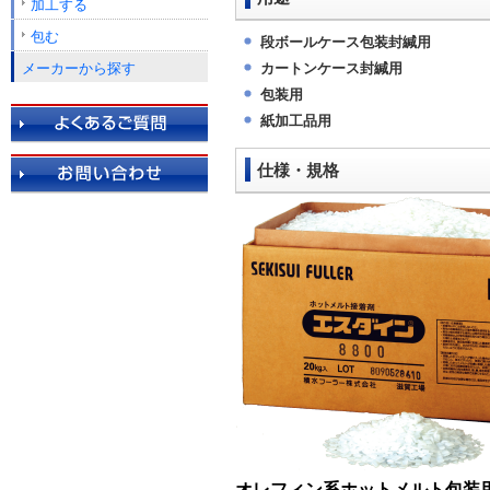
加工する
包む
段ボールケース包装封緘用
メーカーから探す
カートンケース封緘用
包装用
紙加工品用
仕様・規格
オレフィン系ホットメルト包装用