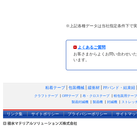
※上記各種データは当社指定条件下で
よくあるご質問
お客さまからよくお問い合わせいた
います。
粘着テープ
包装機械
緩衝材
PPバンド・結束紐
クラフトテープ
OPPテープ
布・クロステープ
軽包装用テー
製函封緘機
製函機
封緘機
ストレッ
リンク集
サイトポリシー
プライバシーポリシー
サイトマッ