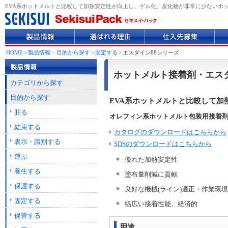
EVA系ホットメルトと比較して加熱安定性が向上し、ゲル化、炭化物が非常に少ないホ
製
選
仕
企
品
ば
入
業
情
れ
先
情
HOME
>
製品情報
>
目的から探す
>
固定する
>
エスダイン88シリーズ
報
る
募
報
理
集
ホットメルト接着剤・エスダ
由
カテゴリから探す
目的から探す
EVA系ホットメルトと比較して
貼る
オレフィン系ホットメルト包装用接着
結束する
カタログのダウンロードはこちらから
表示・識別する
SDSのダウンロードはこちらから
運ぶ
優れた加熱安定性
養生する
塗布量削減に貢献
保護する
良好な機械(ライン)適正・作業環
固定する
幅広い接着性能、経済的
保管する
用途