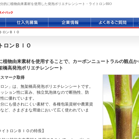
分的に植物由来素材を使用した発泡ポリエチレンシート・ライトロンBIO
仕
企
よ
環
入
業
く
境
先
情
あ
へ
トロンＢＩＯ
募
報
る
の
集
質
取
トロンＢＩＯ
問
り
組
に植物由来素材を使用することで、カーボンニュートラルの観点か
み
架橋高発泡ポリエチレンシート
マスマーク取得
トロン」は、無架橋高発泡ポリエチレンシートです。
クッション性に富み、独立気泡体なので断熱性、防
湿性に優れています。
油分にも侵されにくい素材で、各種包装資材や農業資
貨など、さまざまな用途において広く使われていま
ライトロンＢＩＯの特長】