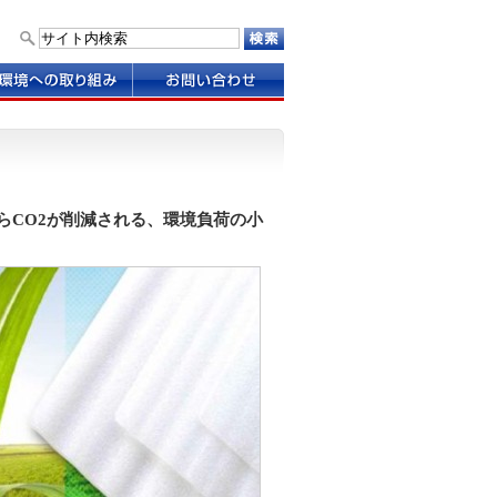
お
問
い
合
わ
せ
らCO2が削減される、環境負荷の小