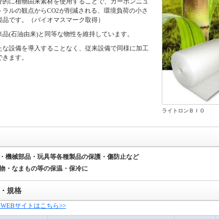
分的に植物由来素材を使用することで、カーボンニュ
トラルの観点からCO2が削減される、環境負荷の小さ
製品です。（バイオマスマーク取得）
来品(石油由来)と同等な物性を維持しています。
たな設備を導入することなく、従来設備で同様に加工
できます。
ライトロンＢＩＯ
・機械部品・玩具等各種製品の保護・傷防止など
物・なまもの等の保温・保冷に
・規格
WEBサイトはこちら>>