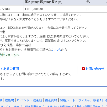
厚さ(mm)×幅(mm)×長さ(m)
色
ンBIO
1.0×1,200×300
白
に際しましては、事前に適正テストなどを経てご採用ください。
内容は予告なく変更することがありますのでご了承ください。
ロン」BIOは燃える性質があります。火気には十分注意してください。
注意
により材質が劣化しますので、直射日光に長時間当てないでください。
り、変形することがありますので、高湿物を近づけないでください。
積水化成品工業株式会社
に関するお問合せ、各種資料のご請求は
こちら
から
よくあるご質問
お問い合わせ
さまからよくお問い合わせいただく内容をまとめて
す。
械
緩衝材
PPバンド・結束紐
物流資材
樹脂シート・フィルム
接着剤
布・クロステープ
軽包装用テープ
オリジナル印刷テープ
養生・仮固定用テープ