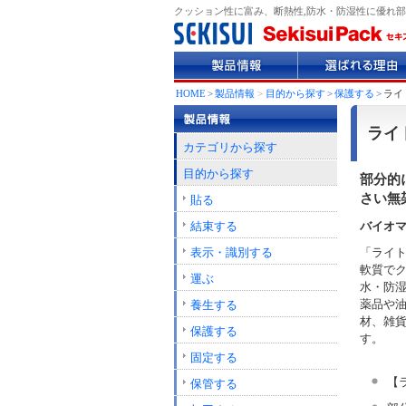
クッション性に富み、断熱性,防水・防湿性に優れ部
製
選
品
ば
情
れ
HOME
>
製品情報
>
目的から探す
>
保護する
>
ライ
報
る
理
ライ
由
カテゴリから探す
目的から探す
部分的
さい無
貼る
結束する
バイオ
表示・識別する
「ライ
軟質で
運ぶ
水・防
薬品や
養生する
材、雑
保護する
す。
固定する
【
保管する