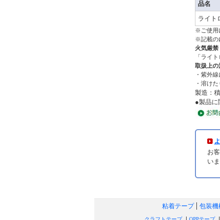
品名
ライトロ
※ご使用
※記載の
火気厳禁
「ライト
取扱上の
・紫外線
・溶けた
製造：
●製品
お客
いま
粘着テープ
包装機
クラフトテープ
OPPテープ