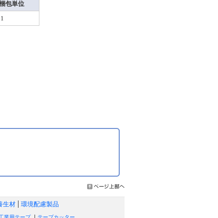
梱包単位
1
養生材
環境配慮製品
工業用テープ
テープカッター