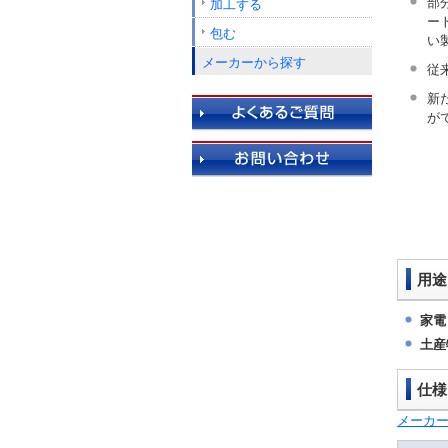
部
加工する
ー
包む
い
メーカーから探す
従
新
が
用途
家電
土産
仕様
メーカー