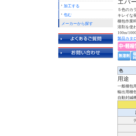
エバー
加工する
５色のカ
包む
キレイな
梱包作業
メーカーから探す
溶剤を使
100m/1
製品カタ
色
用途
一般梱包
輸出用梱
自動封緘