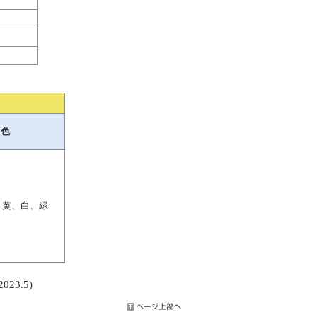
色
、黄、白、緑
023.
5)