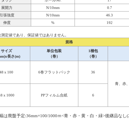
タック
ボールNo.
17
展開力
N/10mm
0.7
引張強度
N/10mm
46.3
伸度
%
192
は測定値であり、保証値ではありません。
規格
サイズ
単位包装
1梱包
mm)x長さ(m)
（巻）
（巻）
48 x 100
6巻フラットパック
36
青、赤
48 x 1000
PPフィルム合紙
6
m幅は廃盤予定:
36mm×100/
1
00
0ｍ<青
・赤・黄・白・緑>
後継品なし(2