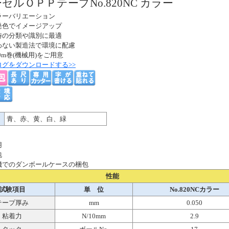
セルＯＰＰテープNo.820NC カラー
ラーバリエーション
発色でイメージアップ
時の分類や識別に最適
わない製造法で環境に配慮
000m巻(機械用)をご用意
ログをダウンロードする>>
青、赤、黄、白、緑
用
包
機でのダンボールケースの梱包
性能
試験項目
単 位
No.820NCカラー
テープ厚み
mm
0.050
粘着力
N/10mm
2.9