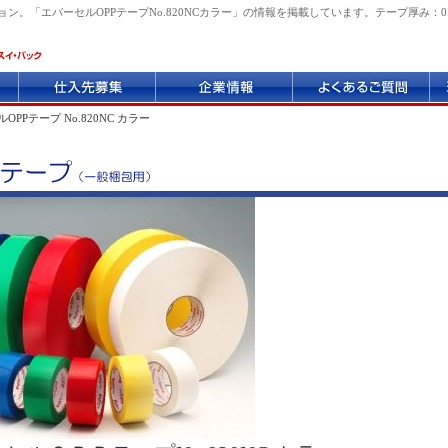
。「エバーセルOPPテープNo.820NCカラー」の情報を掲載しています。テープ厚み：0
仕
企
よ
環
入
業
く
境
先
情
あ
へ
OPPテープ No.820NC カラー
募
報
る
の
集
質
取
問
り
組
み