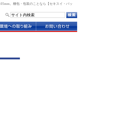
.05mm。梱包・包装のことなら【セキスイ・パッ
お
問
い
合
わ
せ