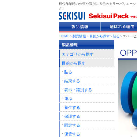
梱包作業時の分類や識別に５色のカラーバリエーション
ク】
製
選
品
ば
情
れ
HOME
>
製品情報
>
目的から探す
>
貼る
>
エバーセル
報
る
理
由
カテゴリから探す
目的から探す
貼る
結束する
表示・識別する
運ぶ
養生する
保護する
固定する
保管する